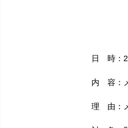
日 時：2025 
内 容：メー
理 由：メ