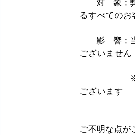
対 象：弊
るすべてのお
影 響：当
ございません
※一時的
ございます
ご不明な点が