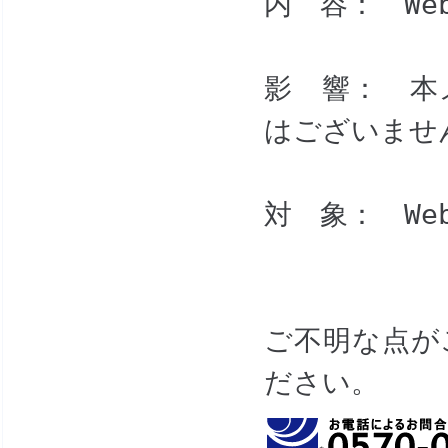
内 容： W
影 響： 本
はございませ
対 象： W
ご不明な点が
ださい。